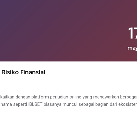
1
ma
Risiko Finansial
ikaitkan dengan platform perjudian online yang menawarkan berbagai
ma-nama seperti IBLBET biasanya muncul sebagai bagian dari ekosiste