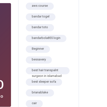
aws course
bandar togel
bandar toto
bandarbola855 login
Beginner
bessavery
best hair transpalnt
surgeon in islamabad
0
best sleeper sofa
brianablake
io
cair