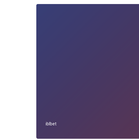
iblbet