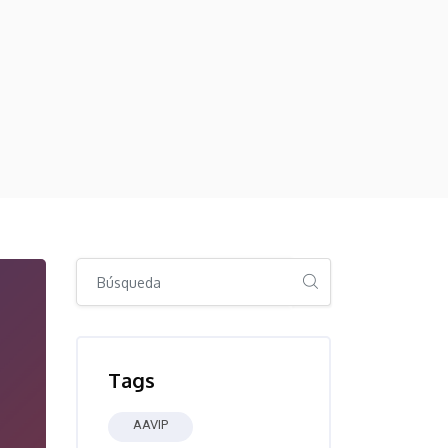
Salta [Cocoon] Global search (sidebar)
Salta Tags
Tags
AAVIP