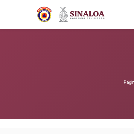
Págin
Salta al contenido principal
Salta [Cocoon] Featured Blog Posts Slider