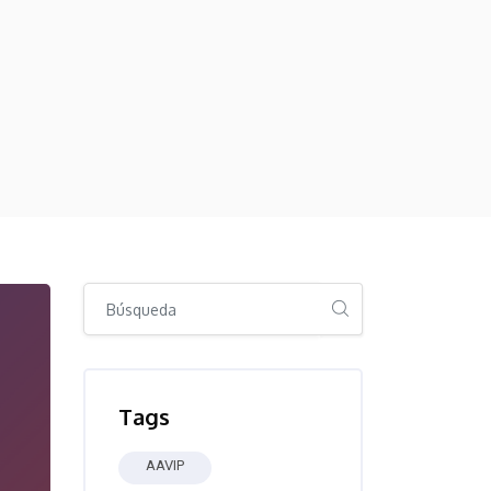
Salta [Cocoon] Global search (sidebar)
Salta Tags
Tags
AAVIP