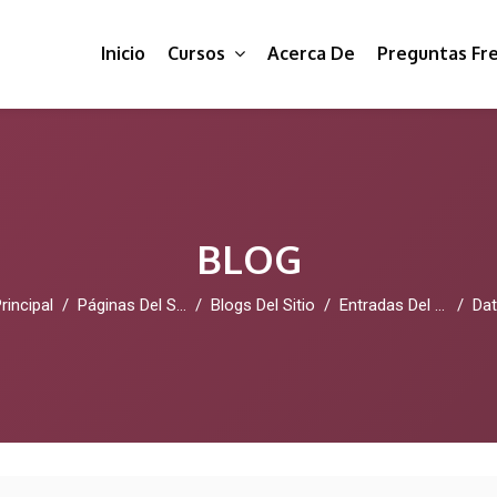
Inicio
Cursos
Acerca De
Preguntas Fr
BLOG
rincipal
Páginas Del Sitio
Blogs Del Sitio
Entradas Del Blog
Da