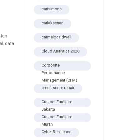
carisimons
carlakeenan
itan
carmelocaldwell
l, data
Cloud Analytics 2026
Corporate
Performance
Management (CPM)
credit score repair
Custom Furniture
Jakarta
Custom Furniture
Murah
Cyber Resilience