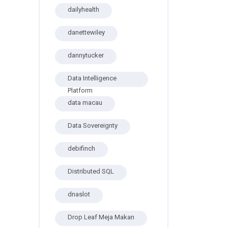
dailyhealth
danettewiley
dannytucker
Data Intelligence
Platform
data macau
Data Sovereignty
debifinch
Distributed SQL
dnaslot
Drop Leaf Meja Makan