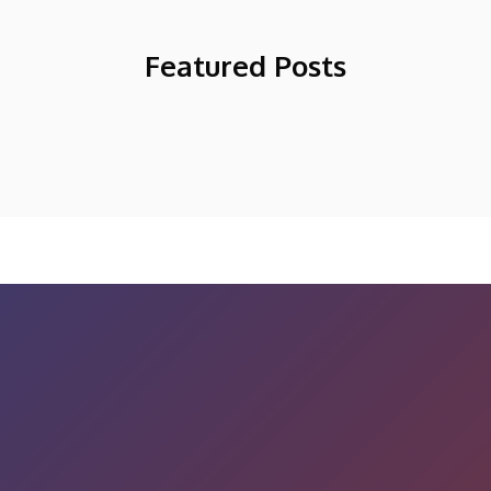
Featured Posts