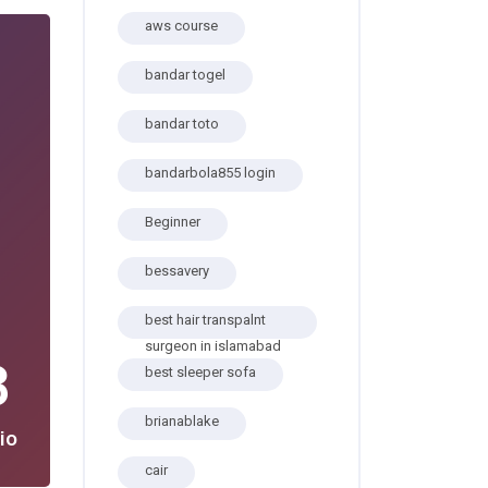
aws course
bandar togel
bandar toto
bandarbola855 login
Beginner
bessavery
best hair transpalnt
surgeon in islamabad
3
best sleeper sofa
brianablake
io
cair