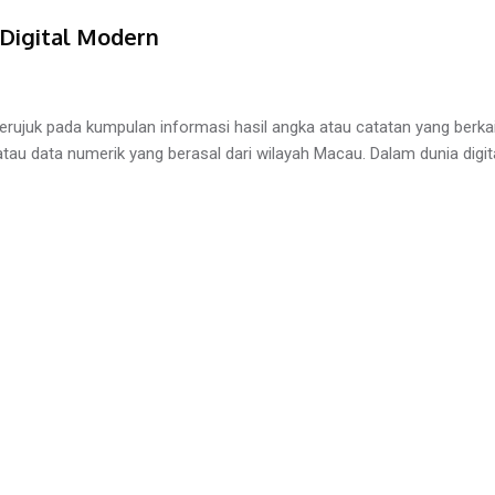
Digital Modern
erujuk pada kumpulan informasi hasil angka atau catatan yang berka
atau data numerik yang berasal dari wilayah Macau. Dalam dunia digita