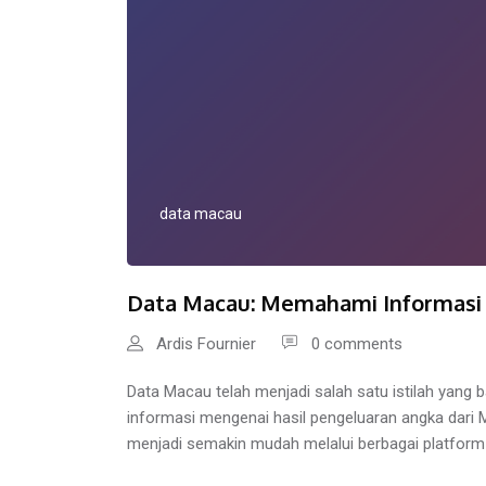
data macau
Data Macau: Memahami Informasi da
Ardis Fournier
0 comments
Data Macau telah menjadi salah satu istilah yang 
informasi mengenai hasil pengeluaran angka dari M
menjadi semakin mudah melalui berbagai platform on