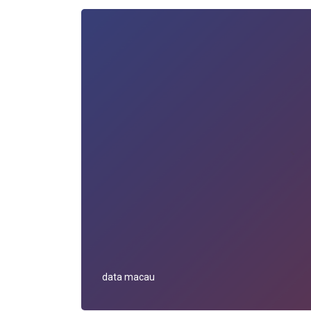
data macau