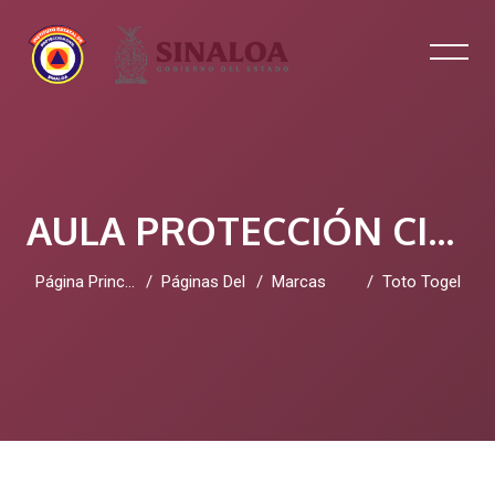
AULA PROTECCIÓN CIVIL SINALOA
Página Principal
Páginas Del Sitio
Marcas
Toto Togel
Salta al contenido principal