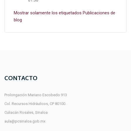
01:30
Mostrar solamente los etiquetados Publicaciones de
blog
CONTACTO
Prolongación Mariano Escobedo 913
Col. Recursos Hidráulicos, CP 80100.
Culiacán Rosales, Sinaloa
aula@pcsinaloa.gob.mx