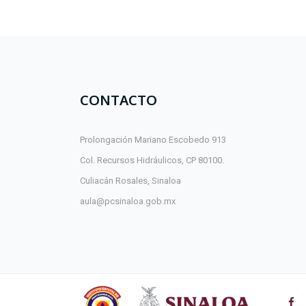
CONTACTO
Prolongación Mariano Escobedo 913
Col. Recursos Hidráulicos, CP 80100.
Culiacán Rosales, Sinaloa
aula@pcsinaloa.gob.mx