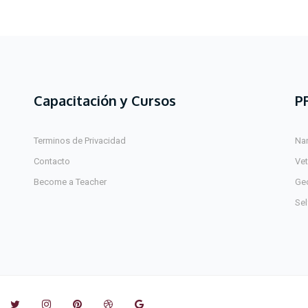
Capacitación y Cursos
P
Terminos de Privacidad
Na
Contacto
Ve
Become a Teacher
Ge
Sel