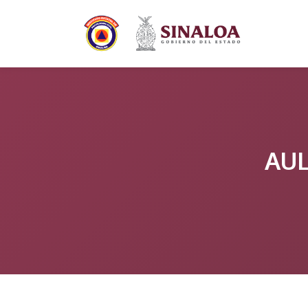
AUL
Salta al contenido principal