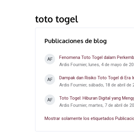
toto togel
Publicaciones de blog
Fenomena Toto Togel dalam Perkemb
AF
Ardis Fournier, lunes, 4 de mayo de 20
Dampak dan Risiko Toto Togel di Era I
AF
Ardis Fournier, sábado, 18 de abril de 
Toto Togel: Hiburan Digital yang Meng
AF
Ardis Fournier, martes, 7 de abril de 2
Mostrar solamente los etiquetados Publicaci