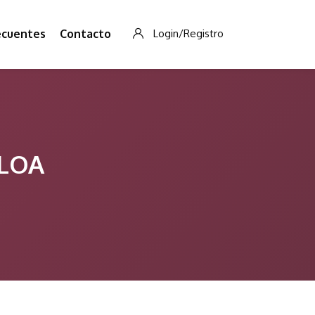
ecuentes
Contacto
Login/Registro
ALOA