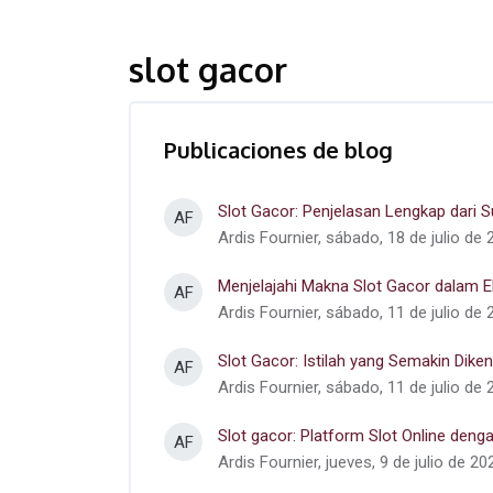
slot gacor
Publicaciones de blog
Slot Gacor: Penjelasan Lengkap dari 
AF
Ardis Fournier, sábado, 18 de julio de 
Menjelajahi Makna Slot Gacor dalam E
AF
Ardis Fournier, sábado, 11 de julio de 
Slot Gacor: Istilah yang Semakin Diken
AF
Ardis Fournier, sábado, 11 de julio de 
Slot gacor: Platform Slot Online den
AF
Ardis Fournier, jueves, 9 de julio de 20