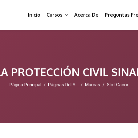
Inicio
Cursos
Acerca De
Preguntas Fr
A PROTECCIÓN CIVIL SIN
Página Principal
Páginas Del Sitio
Marcas
Slot Gacor