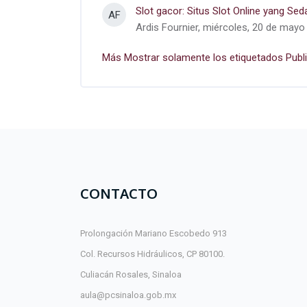
Slot gacor: Situs Slot Online yang Se
AF
Ardis Fournier, miércoles, 20 de mayo
Más
Mostrar solamente los etiquetados Publ
CONTACTO
Prolongación Mariano Escobedo 913
Col. Recursos Hidráulicos, CP 80100.
Culiacán Rosales, Sinaloa
aula@pcsinaloa.gob.mx