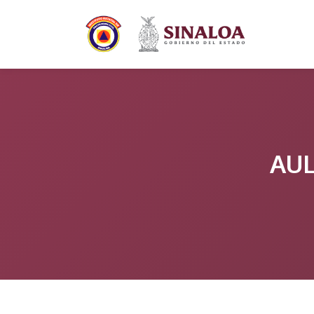
AUL
Salta al contenido principal