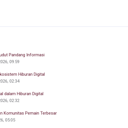
Sudut Pandang Informasi
2026, 09:59
kosistem Hiburan Digital
2026, 02:34
al dalam Hiburan Digital
2026, 02:32
gan Komunitas Pemain Terbesar
26, 05:05