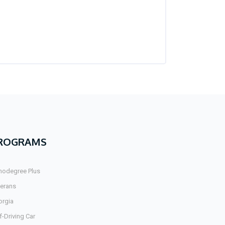
ROGRAMS
nodegree Plus
terans
orgia
f-Driving Car