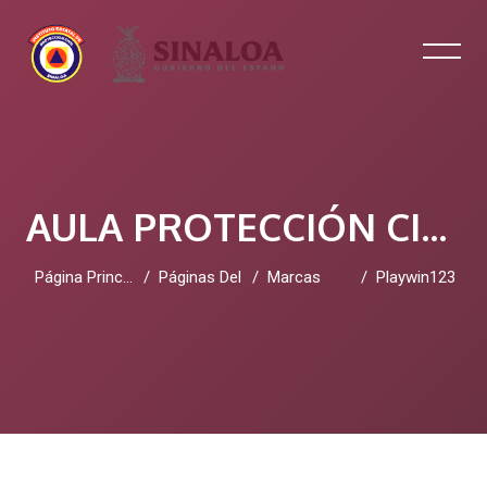
AULA PROTECCIÓN CIVIL SINALOA
Página Principal
Páginas Del Sitio
Marcas
Playwin123
Salta al contenido principal