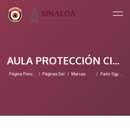
AULA PROTECCIÓN CIVIL SINALOA
Página Principal
Páginas Del Sitio
Marcas
Paito Sgp Pools
Salta al contenido principal