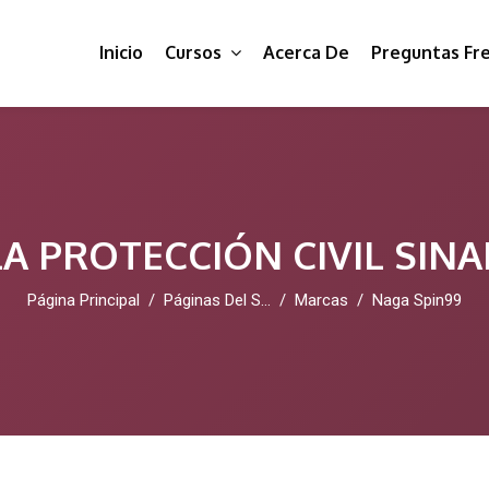
Inicio
Cursos
Acerca De
Preguntas Fr
A PROTECCIÓN CIVIL SIN
Página Principal
Páginas Del Sitio
Marcas
Naga Spin99