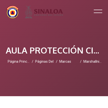
AULA PROTECCIÓN CIVIL SINALOA
Página Principal
Páginas Del Sitio
Marcas
Marshallnickerson
Salta al contenido principal