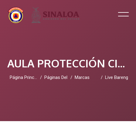
AULA PROTECCIÓN CIVIL SINALOA
Página Principal
Páginas Del Sitio
Marcas
Live Bareng
Salta al contenido principal