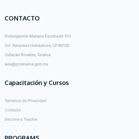
CONTACTO
Prolongación Mariano Escobedo 913
Col. Recursos Hidráulicos, CP 80100.
Culiacán Rosales, Sinaloa
aula@pcsinaloa.gob.mx
Capacitación y Cursos
Terminos de Privacidad
Contacto
Become a Teacher
PROGRAMS