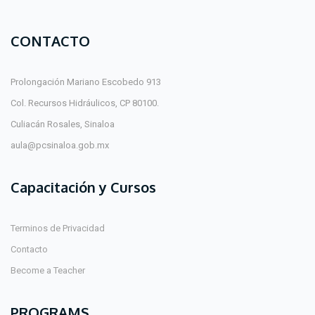
CONTACTO
Prolongación Mariano Escobedo 913
Col. Recursos Hidráulicos, CP 80100.
Culiacán Rosales, Sinaloa
aula@pcsinaloa.gob.mx
Capacitación y Cursos
Terminos de Privacidad
Contacto
Become a Teacher
PROGRAMS