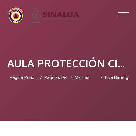
AULA PROTECCIÓN CIVIL SINALOA
Página Principal
Páginas Del Sitio
Marcas
Live Bareng
Salta al contenido principal