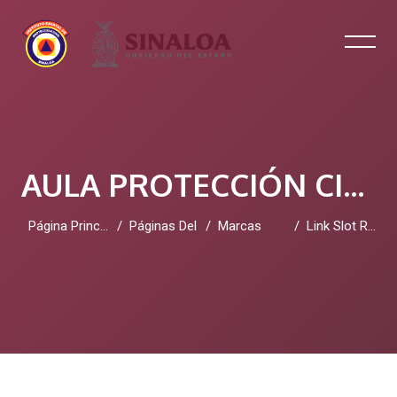
AULA PROTECCIÓN CIVIL SINALOA
Página Principal
Páginas Del Sitio
Marcas
Link Slot Resmi
Salta al contenido principal