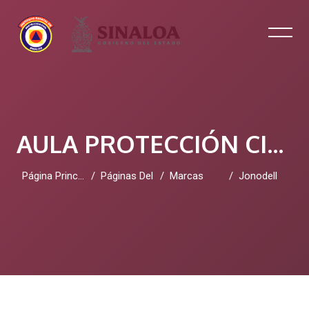
AULA PROTECCIÓN CIVIL SINALOA
Página Principal
Páginas Del Sitio
Marcas
Jonodell
Salta al contenido principal