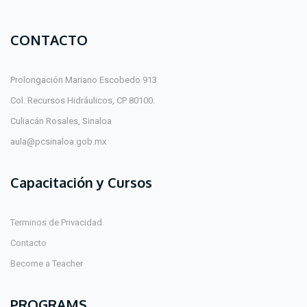
CONTACTO
Prolongación Mariano Escobedo 913
Col. Recursos Hidráulicos, CP 80100.
Culiacán Rosales, Sinaloa
aula@pcsinaloa.gob.mx
Capacitación y Cursos
Terminos de Privacidad
Contacto
Become a Teacher
PROGRAMS