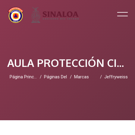
AULA PROTECCIÓN CIVIL SINALOA
Página Principal
Páginas Del Sitio
Marcas
Jeffryweiss
Salta al contenido principal