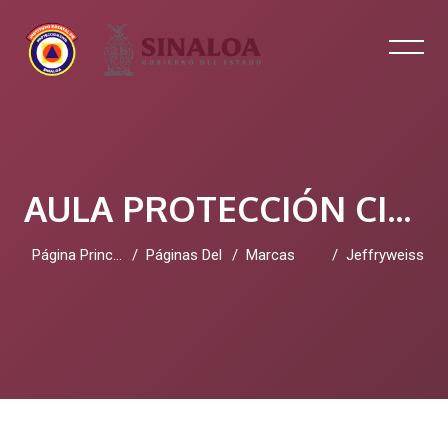
AULA PROTECCIÓN CIVIL SINALOA
Página Principal
Páginas Del Sitio
Marcas
Jeffryweiss
Salta al contenido principal