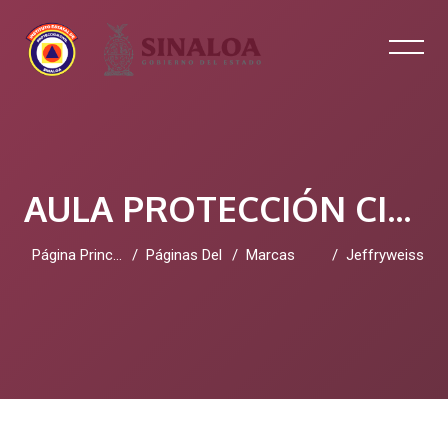
AULA PROTECCIÓN CIVIL SINALOA
Página Principal
Páginas Del Sitio
Marcas
Jeffryweiss
Salta al contenido principal