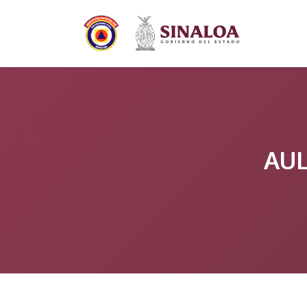
AUL
Salta al contenido principal