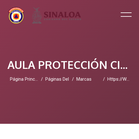
AULA PROTECCIÓN CIVIL SINALOA
Página Principal
Páginas Del Sitio
Marcas
Https://www.deeponionweb.com/dread-Forum/
Salta al contenido principal