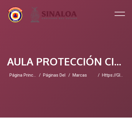
AULA PROTECCIÓN CIVIL SINALOA
Página Principal
Páginas Del Sitio
Marcas
Https://globaleducationcenter.edu.pl/
Salta al contenido principal