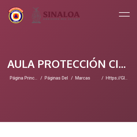
AULA PROTECCIÓN CIVIL SINALOA
Página Principal
Páginas Del Sitio
Marcas
Https://globaleducationcenter.edu.pl/
Salta al contenido principal