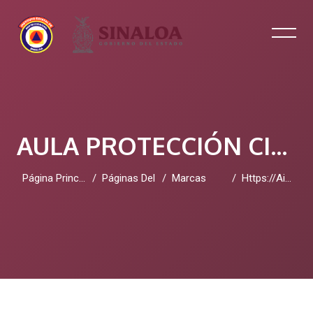
AULA PROTECCIÓN CIVIL SINALOA
Página Principal
Páginas Del Sitio
Marcas
Https://aiprogramminghub.edu.pl/
Salta al contenido principal