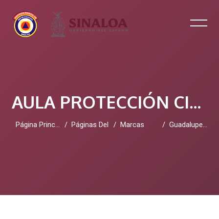
AULA PROTECCIÓN CIVIL SINALOA
Página Principal
Páginas Del Sitio
Marcas
Guadalupetolbert
Salta al contenido principal