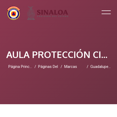
AULA PROTECCIÓN CIVIL SINALOA
Página Principal
Páginas Del Sitio
Marcas
Guadalupetolbert
Salta al contenido principal