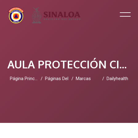
AULA PROTECCIÓN CIVIL SINALOA
Página Principal
Páginas Del Sitio
Marcas
Dailyhealth
Salta al contenido principal