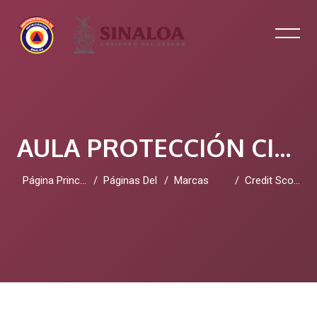
AULA PROTECCIÓN CIVIL SINALOA
Página Principal
Páginas Del Sitio
Marcas
Credit Score Repair
Salta al contenido principal