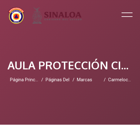
AULA PROTECCIÓN CIVIL SINALOA
Página Principal
Páginas Del Sitio
Marcas
Carmelocaldwell
Salta al contenido principal