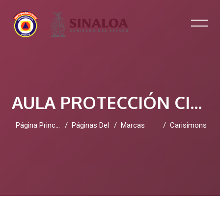
AULA PROTECCIÓN CIVIL SINALOA
Página Principal
Páginas Del Sitio
Marcas
Carisimons
Salta al contenido principal