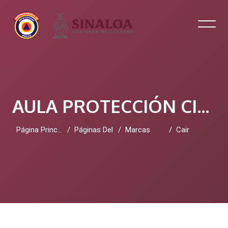
AULA PROTECCIÓN CIVIL SINALOA
Página Principal
Páginas Del Sitio
Marcas
Cair
Salta al contenido principal