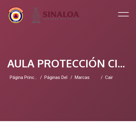
AULA PROTECCIÓN CIVIL SINALOA
Página Principal
Páginas Del Sitio
Marcas
Cair
Salta al contenido principal