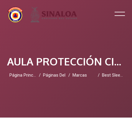
AULA PROTECCIÓN CIVIL SINALOA
Página Principal
Páginas Del Sitio
Marcas
Best Sleeper Sofa
Salta al contenido principal