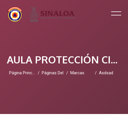
AULA PROTECCIÓN CIVIL SINALOA
Página Principal
Páginas Del Sitio
Marcas
Asdsad
Salta al contenido principal