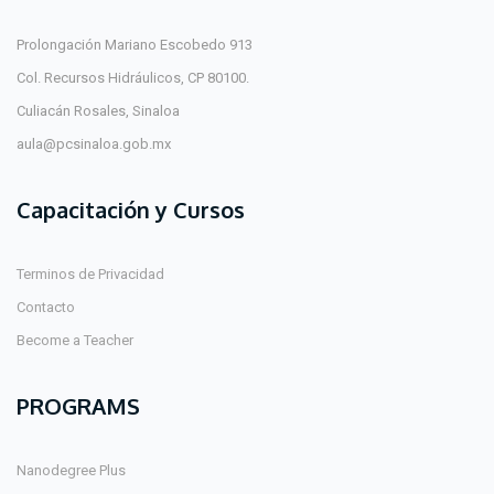
Prolongación Mariano Escobedo 913
Col. Recursos Hidráulicos, CP 80100.
Culiacán Rosales, Sinaloa
aula@pcsinaloa.gob.mx
Capacitación y Cursos
Terminos de Privacidad
Contacto
Become a Teacher
PROGRAMS
Nanodegree Plus