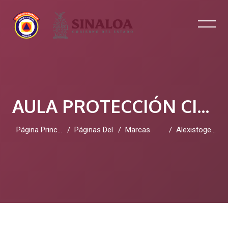
AULA PROTECCIÓN CIVIL SINALOA
Página Principal
Páginas Del Sitio
Marcas
Alexistogel Login
Salta al contenido principal