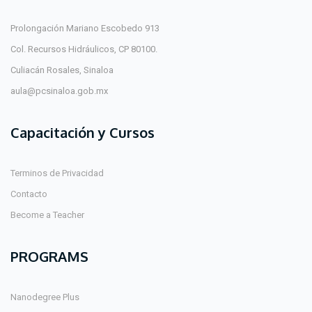
Prolongación Mariano Escobedo 913
Col. Recursos Hidráulicos, CP 80100.
Culiacán Rosales, Sinaloa
aula@pcsinaloa.gob.mx
Capacitación y Cursos
Terminos de Privacidad
Contacto
Become a Teacher
PROGRAMS
Nanodegree Plus