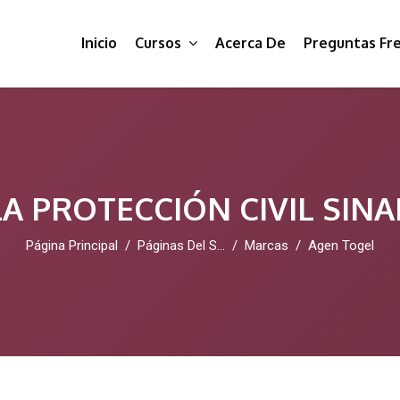
Inicio
Cursos
Acerca De
Preguntas Fr
A PROTECCIÓN CIVIL SIN
Página Principal
Páginas Del Sitio
Marcas
Agen Togel