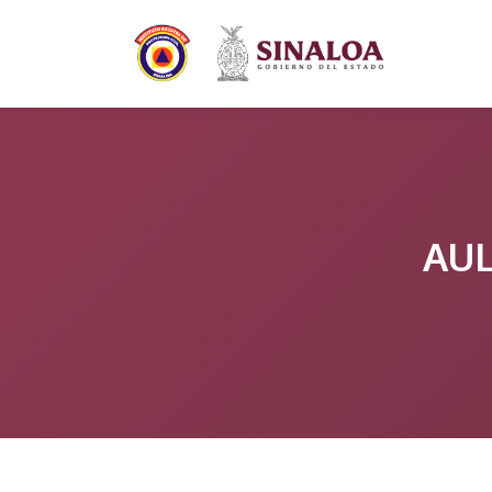
AUL
Salta al contenido principal