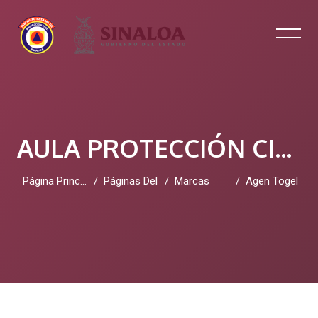
AULA PROTECCIÓN CIVIL SINALOA
Página Principal
Páginas Del Sitio
Marcas
Agen Togel
Salta al contenido principal