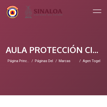
AULA PROTECCIÓN CIVIL SINALOA
Página Principal
Páginas Del Sitio
Marcas
Agen Togel
Salta al contenido principal