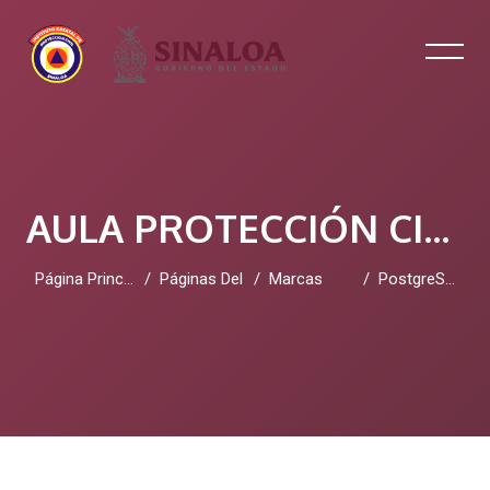
AULA PROTECCIÓN CIVIL SINALOA
Página Principal
Páginas Del Sitio
Marcas
PostgreSQL 2026
Salta al contenido principal