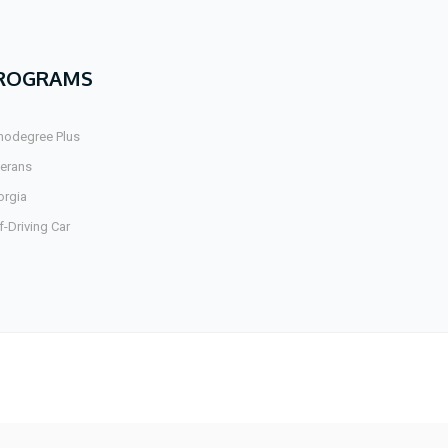
ROGRAMS
nodegree Plus
terans
orgia
f-Driving Car