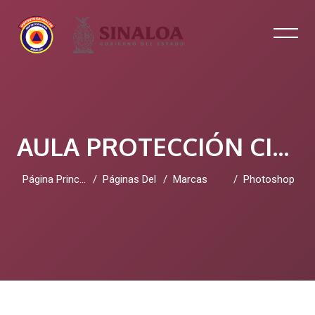
AULA PROTECCIÓN CIVIL SINALOA
Página Principal
Páginas Del Sitio
Marcas
Photoshop
Salta al contenido principal