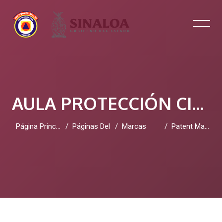
AULA PROTECCIÓN CIVIL SINALOA
Página Principal
Páginas Del Sitio
Marcas
Patent Management AI
Salta al contenido principal