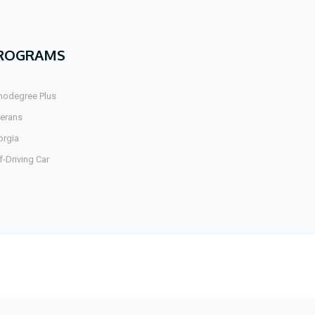
ROGRAMS
nodegree Plus
terans
orgia
f-Driving Car