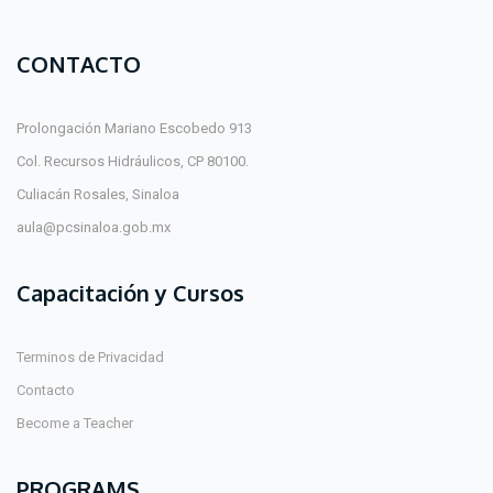
CONTACTO
Prolongación Mariano Escobedo 913
Col. Recursos Hidráulicos, CP 80100.
Culiacán Rosales, Sinaloa
aula@pcsinaloa.gob.mx
Capacitación y Cursos
Terminos de Privacidad
Contacto
Become a Teacher
PROGRAMS