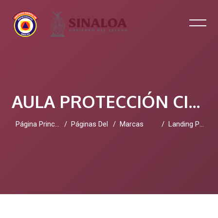
AULA PROTECCIÓN CIVIL SINALOA
Página Principal
Páginas Del Sitio
Marcas
Landing Page Software
Salta al contenido principal