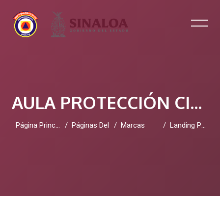
AULA PROTECCIÓN CIVIL SINALOA
Página Principal
Páginas Del Sitio
Marcas
Landing Page Software
Salta al contenido principal