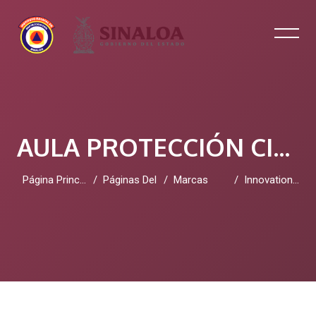
AULA PROTECCIÓN CIVIL SINALOA
Página Principal
Páginas Del Sitio
Marcas
Innovation Management Systems
Salta al contenido principal