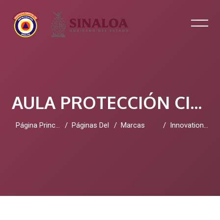
AULA PROTECCIÓN CIVIL SINALOA
Página Principal
Páginas Del Sitio
Marcas
Innovation Management Systems
Salta al contenido principal