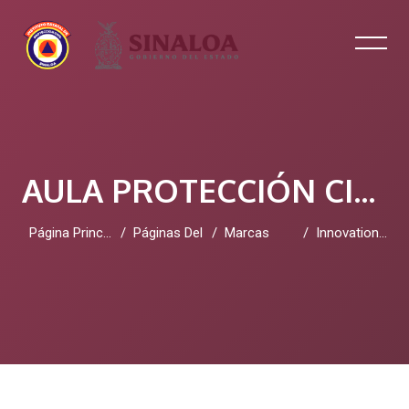
AULA PROTECCIÓN CIVIL SINALOA
Página Principal
Páginas Del Sitio
Marcas
Innovation Management Systems
Salta al contenido principal