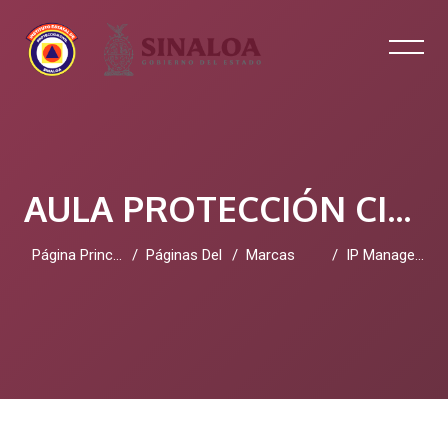
AULA PROTECCIÓN CIVIL SINALOA
Página Principal
Páginas Del Sitio
Marcas
IP Management Software 2026
Salta al contenido principal