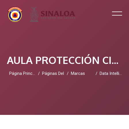
AULA PROTECCIÓN CIVIL SINALOA
Página Principal
Páginas Del Sitio
Marcas
Data Intelligence Platform
Salta al contenido principal